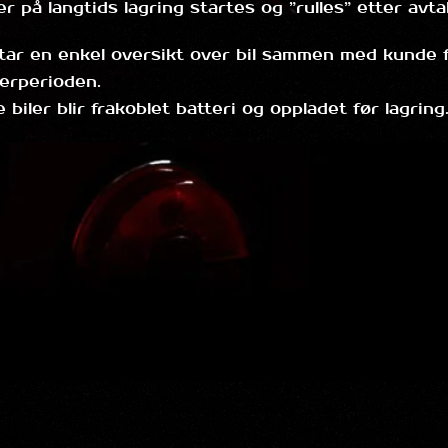
er på langtids lagring startes og ”rulles” etter avt
 tar en enkel oversikt over bil sammen med kunde 
gerperioden.
e biler blir frakoblet batteri og oppladet før lagring