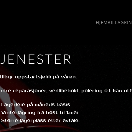
HJEM
BILLAGRI
TJENESTER
 tilbyr oppstartsjekk på våren.
dre reparasjoner, vedlikehold, polering o.l. kan utf
Lagerleie på måneds basis
Vinterlagring fra høst til 1.mai
Større lagerplass etter avtale.