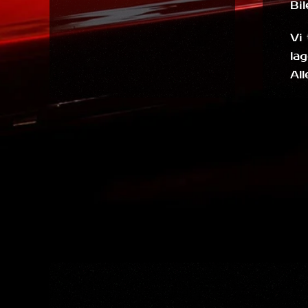
Bil
Vi
la
All