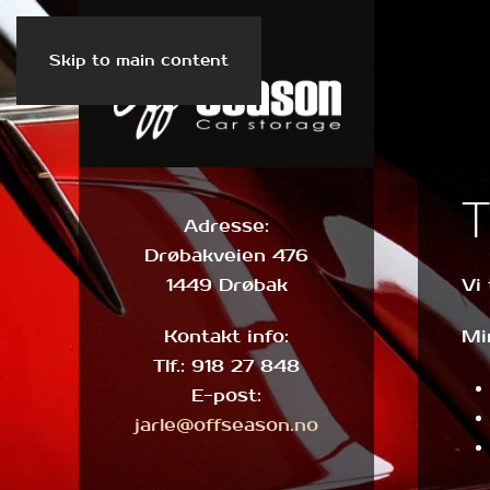
Skip to main content
Adresse:
Drøbakveien 476
1449 Drøbak
Vi
Kontakt info:
Min
Tlf.: 918 27 848
E-post:
jarle@offseason.no