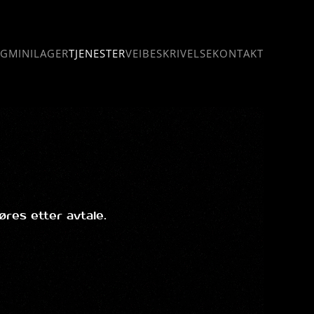
NG
MINILAGER
TJENESTER
VEIBESKRIVELSE
KONTAKT
øres etter avtale.