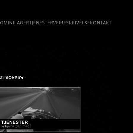
NG
MINILAGER
TJENESTER
VEIBESKRIVELSE
KONTAKT
trilokaler