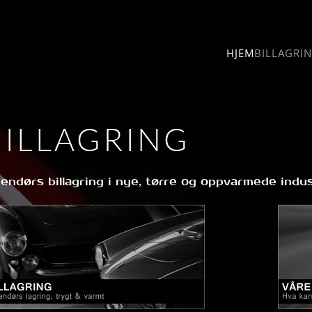
HJEM
BILLAGRI
BILLAGRING
nendørs billagring i nye, tørre og oppvarmede indus